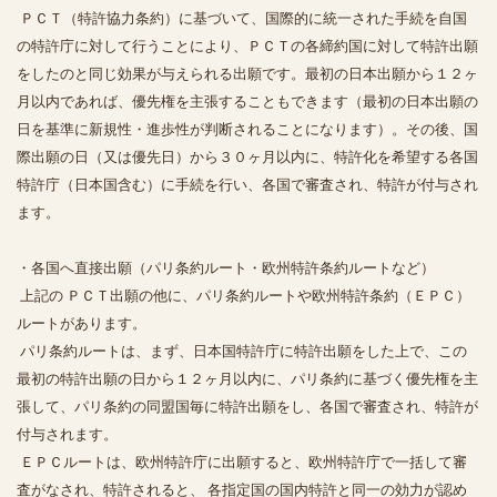
ＰＣＴ（特許協力条約）に基づいて、国際的に統一された手続を自国
の特許庁に対して行うことにより、ＰＣＴの各締約国に対して特許出願
をしたのと同じ効果が与えられる出願です。最初の日本出願から１２ヶ
月以内であれば、優先権を主張することもできます（最初の日本出願の
日を基準に新規性・進歩性が判断されることになります）。その後、国
際出願の日（又は優先日）から３０ヶ月以内に、特許化を希望する各国
特許庁（日本国含む）に手続を行い、各国で審査され、特許が付与され
ます。
・各国へ直接出願（パリ条約ルート・欧州特許条約ルートなど）
上記の ＰＣＴ出願の他に、パリ条約ルートや欧州特許条約（ＥＰＣ）
ルートがあります。
パリ条約ルートは、まず、日本国特許庁に特許出願をした上で、この
最初の特許出願の日から１２ヶ月以内に、パリ条約に基づく優先権を主
張して、パリ条約の同盟国毎に特許出願をし、各国で審査され、特許が
付与されます。
ＥＰＣルートは、欧州特許庁に出願すると、欧州特許庁で一括して審
査がなされ、特許されると、 各指定国の国内特許と同一の効力が認め