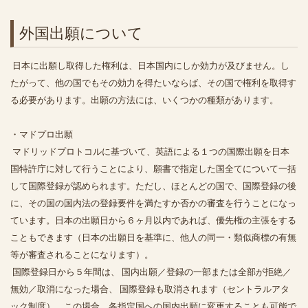
外国出願について
日本に出願し取得した権利は、日本国内にしか効力が及びません。し
たがって、他の国でもその効力を得たいならば、その国で権利を取得す
る必要があります。出願の方法には、いくつかの種類があります。
・マドプロ出願
マドリッドプロトコルに基づいて、英語による１つの国際出願を日本
国特許庁に対して行うことにより、願書で指定した国全てについて一括
して国際登録が認められます。ただし、ほとんどの国で、国際登録の後
に、その国の国内法の登録要件を満たすか否かの審査を行うことになっ
ています。日本の出願日から６ヶ月以内であれば、優先権の主張をする
こともできます（日本の出願日を基準に、他人の同一・類似商標の有無
等が審査されることになります）。
国際登録日から５年間は、 国内出願／登録の一部または全部が拒絶／
無効／取消になった場合、 国際登録も取消されます（セントラルアタ
ック制度）。この場合、各指定国への国内出願に変更することも可能で